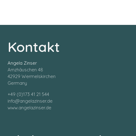
Kontakt
Angela Zinser
Arnzhäuschen 48
42929 Wermelskirchen
Germany
+49 (0)173 41 21 544
info@angelazinser.de
www.angelazinser.de