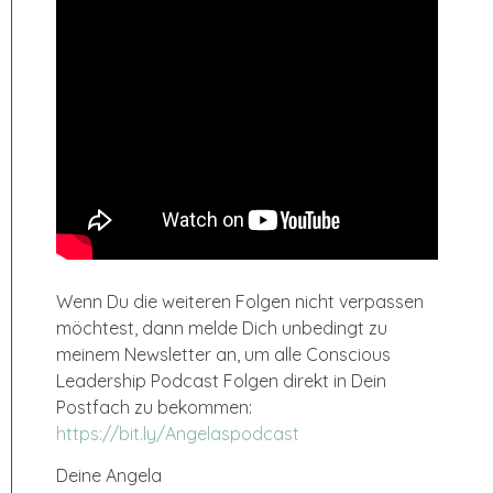
Wenn Du die weiteren Folgen nicht verpassen
möchtest, dann melde Dich unbedingt zu
meinem Newsletter an, um alle Conscious
Leadership Podcast Folgen direkt in Dein
Postfach zu bekommen:
https://bit.ly/Angelaspodcast
Deine Angela