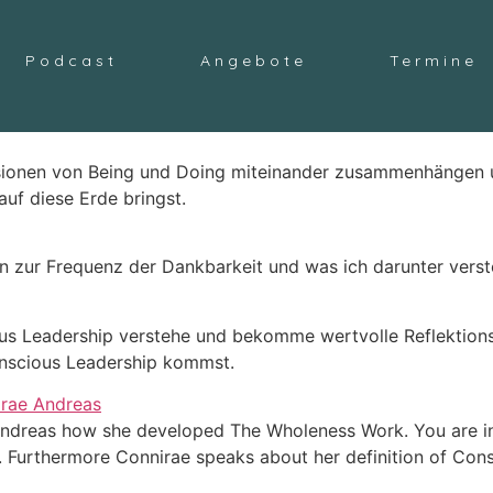
Podcast
Angebote
Termine
ensionen von Being und Doing miteinander zusammenhängen 
uf diese Erde bringst.
n zur Frequenz der Dankbarkeit und was ich darunter verst
ious Leadership verstehe und bekomme wertvolle Reflektion
onscious Leadership kommst.
 Andreas how she developed The Wholeness Work. You are inv
. Furthermore Connirae speaks about her definition of Co