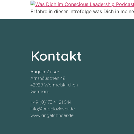
Erfahre in dieser Introfolge was Dich in mei
Kontakt
Angela Zinser
Arnzhäuschen 48
42929 Wermelskirchen
Germany
+49 (0)173 41 21 544
info@angelazinser.de
www.angelazinser.de